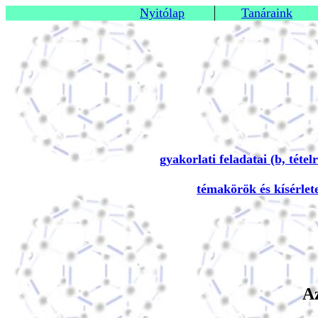
Nyitólap
Tanáraink
gyakorlati feladatai (b, tételr
témakörök és kísérlet
Az