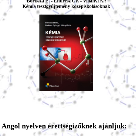
Borissza E. - Endrész Gy. - Villányi A.:
Kémia tesztgyűjtemény középiskolásoknak
Angol nyelven érettségizőknek ajánljuk: