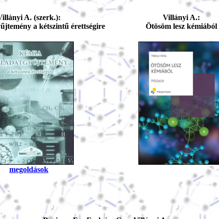
Villányi A. (szerk.):
Villányi A.:
űjtemény a kétszintű érettségire
Ötösöm lesz kémiából
megoldások