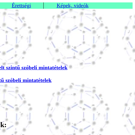
Érettségi
Képek, videók
lt szintű szóbeli mintatételek
ű szóbeli mintatételek
ek: