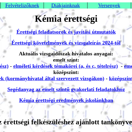
Felvételizőknek
Diákjainknak
Versenyek
Kémia érettségi
Érettségi feladatsorok és javítási útmutatók
Érettségi követelmények és vizsgaleírás 2024-től
Aktuális vizsgaidőszak hivatalos anyagai:
emelt szint:
ész)
-
elméleti kérdések témakörei (a, és c, tételrész)
-
eme
középszint:
ek (kormányhivatal által szervezett vizsgákon)
-
középszint
Segédanyag az emelt szintű gyakorlati feladatokhoz
Kémia érettségi eredmények iskolánkban
 érettségi felkészüléshez ajánlott tankönyv