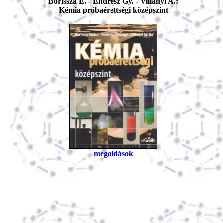
Borissza E. - Endrész Gy. - Villányi A.:
Kémia próbaérettségi középszint
megoldások