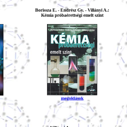
Borissza E. - Endrész Gy. - Villányi A.:
Kémia próbaérettségi emelt szint
megoldások