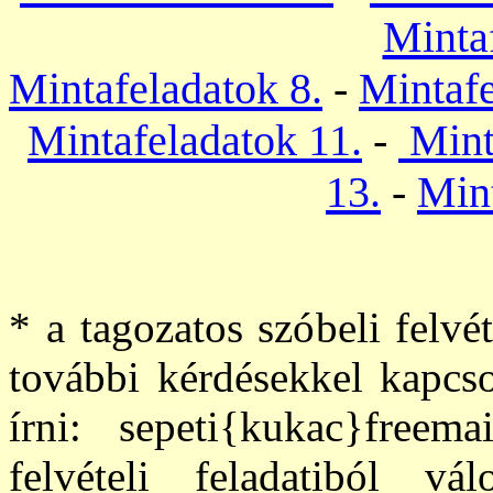
Minta
Mintafeladatok 8.
-
Mintafe
Mintafeladatok 11.
-
Mint
13.
-
Mint
*
a tagozatos szóbeli felvé
további kérdésekkel kapcso
írni: sepeti{kukac}free
felvételi feladatiból vá