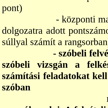
pont)
- központi magyar fe
dolgozatra adott pontszámo
súllyal számít a rangsorban
- szóbeli felvételi 
szóbeli vizsgán a felké
számítási feladatokat kel
szóban
rövid elmélet