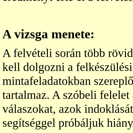
A vizsga menete:
A felvételi során több rövi
kell dolgozni a felkészülési 
mintafeladatokban szerepl
tartalmaz. A szóbeli felele
válaszokat, azok indoklásá
segítséggel próbáljuk hiány