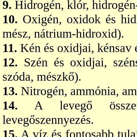
9.
Hidrogén, klór, hidrogén-
10.
Oxigén, oxidok és hidro
mész, nátrium-hidroxid).
11.
Kén és oxidjai, kénsav és
12.
Szén és oxidjai, széns
szóda, mészkő).
13.
Nitrogén, ammónia, am
14.
A levegő összetét
levegőszennyezés.
15.
A víz és fontosabb tula