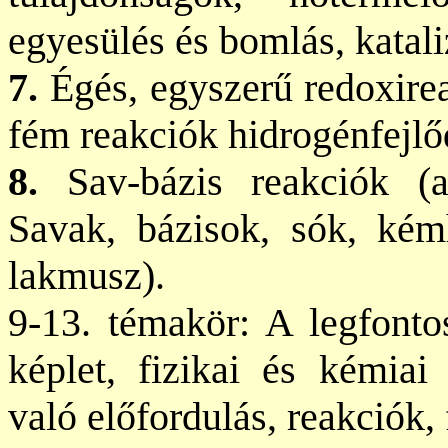
egyesülés és bomlás, katali
7.
Égés, egyszerű redoxire
fém reakciók hidrogénfejlő
8.
Sav-bázis reakciók (a 
Savak, bázisok, sók, kémha
lakmusz).
9-13. témakör: A legfonto
képlet, fizikai és kémiai
való előfordulás, reakciók, 