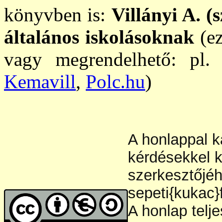
könyvben is:
Villányi A. (
általános iskolásoknak
(e
vagy megrendelhető: pl.
Kemavill
,
Polc.hu
)
A honlappal k
kérdésekkel k
szerkesztőjéh
sepeti{kukac}
A honlap telje