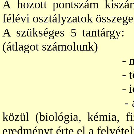
A
hozott pontszám kiszám
félévi osztályzatok összege 
A szükséges 5 tantárgy
(átlagot számolunk)
- matema
- történ
- idegen 
- a természettu
közül (biológia, kémia, f
eredményt érte el a felvétel