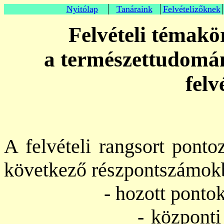
Nyitólap
Tanáraink
Felvételizőknek
Felvételi témakö
a természettudomán
felv
A felvételi rangsort ponto
következő részpontszámokb
- hozott pontok (ma
- központi matemat