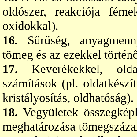
oldószer, reakciója fém
oxidokkal).
16.
Sűrűség, anyagmennyi
tömeg és az ezekkel történ
17.
Keverékekkel, oldat
számítások (pl. oldatkészít
kristályosítás, oldhatóság).
18.
Vegyületek összegképle
meghatározása tömegszázalé