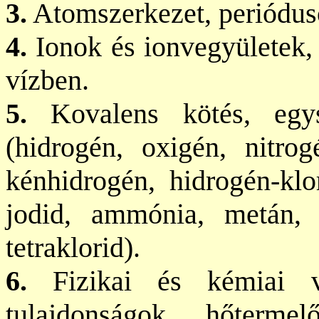
3.
Atomszerkezet, perióduso
4.
Ionok és ionvegyületek, 
vízben.
5.
Kovalens kötés, egys
(hidrogén, oxigén, nitrog
kénhidrogén, hidrogén-klo
jodid, ammónia, metán, s
tetraklorid).
6.
Fizikai és kémiai vá
tulajdonságok, hőterme