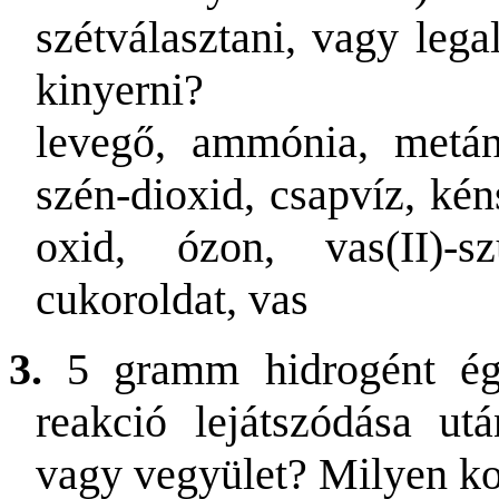
szétválasztani, vagy lega
kinyerni?
levegő, ammónia, metán,
szén-dioxid, csapvíz, kéns
oxid, ózon, vas(II)-sz
cukoroldat, vas
3.
5 gramm hidrogént é
reakció lejátszódása ut
vagy vegyület? Milyen ko