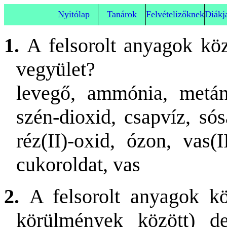
Nyitólap
Tanárok
Felvételizőknek
Diákj
1.
A felsorolt anyagok köz
vegyület?
levegő, ammónia, metán,
szén-dioxid, csapvíz, sós
réz(II)-oxid, ózon, vas(II
cukoroldat, vas
2.
A felsorolt anyagok kö
körülmények között) des