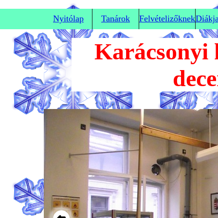
Nyitólap
Tanárok
Felvételizőknek
Diákj
Karácsonyi k
dece