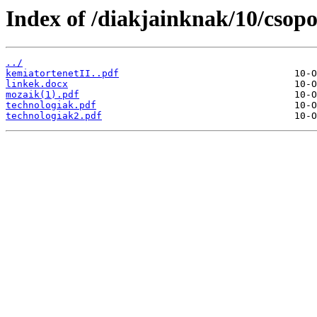
Index of /diakjainknak/10/csop
../
kemiatortenetII..pdf
linkek.docx
mozaik(1).pdf
technologiak.pdf
technologiak2.pdf